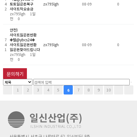
4
토토잃은돈복구
zx795lgh
08-09
0
2
사이트착오송금
zx795lgh
1일
전
0
안전)
사이트잃은돈반환
7
✤텔@ybcs24✤
4
사이트잃은돈반환
zx795lgh
08-09
0
1
잃은돈찾아드립니다
zx795lgh
1일
전
0
문의하기
1
2
3
4
5
7
8
9
10
6
서울특별시 서초구 나루터로 62, 일신빌딩 8층