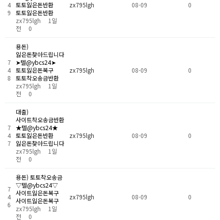
4
토토잃은돈반환
zx795lgh
08-09
0
9
토토잃은돈반환
zx795lgh
1일
전
0
용돈)
잃은돈찾아드립니다
7
➤텔@ybcs24➤
4
토토잃은돈복구
zx795lgh
08-09
0
8
토토착오송금반환
zx795lgh
1일
전
0
대출)
사이트착오송금반환
7
★텔@ybcs24★
4
토토잃은돈반환
zx795lgh
08-09
0
7
잃은돈찾아드립니다
zx795lgh
1일
전
0
용돈) 토토착오송금
▽텔@ybcs24▽
7
사이트잃은돈복구
4
zx795lgh
08-09
0
사이트잃은돈복구
6
zx795lgh
1일
전
0