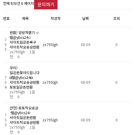
전체 830건 6 페이지
문의하기
번호
제목
작성자
날짜
조회
반환) 양방자판기 ✩
텔@ybcs24✩
7
사이트잃은돈복구
5
zx795lgh
08-09
0
사이트착오송금반환
5
zx795lgh
1일
전
0
우리)
잃은돈찾아드립니다
7
◘텔@ybcs24◘
5
사이트착오송금반환
zx795lgh
08-09
0
4
토토잃은돈반환
zx795lgh
1일
전
0
안전) 토토착오송금
-텔@ybcs24-
7
사이트잃은돈반환
5
zx795lgh
08-09
0
사이트착오송금반환
3
zx795lgh
1일
전
0