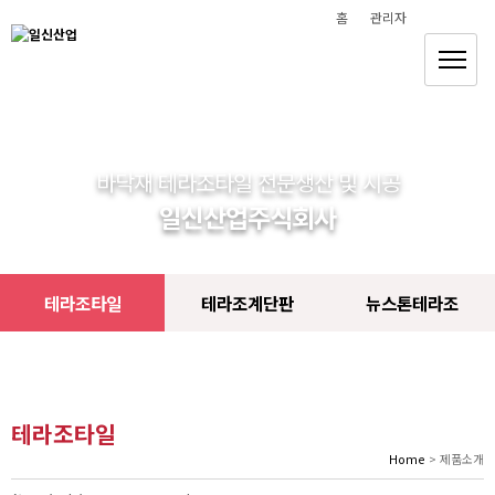
홈
관리자
바닥재 테라조타일 전문생산 및 시공
일신산업주식회사
테라조타일
테라조계단판
뉴스톤테라조
테라조타일
Home
> 제품소개